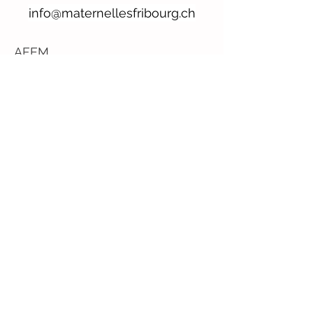
info@maternellesfribourg.ch
AFEM
c/o Chantal Moosmann
Imp. du Verné 52
1696 Vuisternens-en-Ogoz
Tel:
+41 79 449 25 67
IBAN: CH13
0076 8300 1753
2150 9
©
2018-2020
,
AFEM